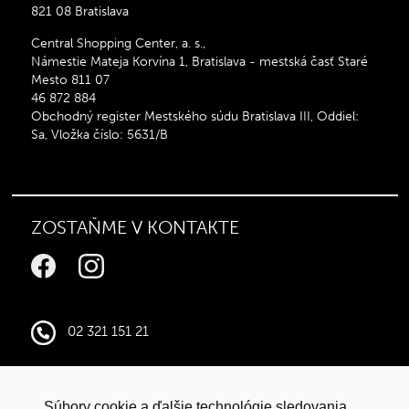
821 08 Bratislava
Central Shopping Center, a. s.,
Námestie Mateja Korvína 1, Bratislava - mestská časť Staré
Mesto 811 07
46 872 884
Obchodný register Mestského súdu Bratislava III, Oddiel:
Sa, Vložka číslo: 5631/B
ZOSTAŇME V KONTAKTE
02 321 151 21
infocentral@central.sk
Súbory cookie a ďalšie technológie sledovania