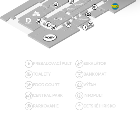
PREBAĽOVACÍ PULT
ESKALÁTOR
TOALETY
BANKOMAT
FOOD COURT
VÝŤAH
CENTRAL PARK
INFOPULT
PARKOVANIE
DETSKÉ IHRISKO