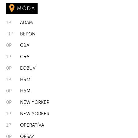
MÓDA
1P
ADAM
-1P
BEPON
0P
C&A
1P
C&A
0P
EOBUV
1P
H&M
0P
H&M
0P
NEW YORKER
1P
NEW YORKER
1P
OPERATÍVA
0P
ORSAY