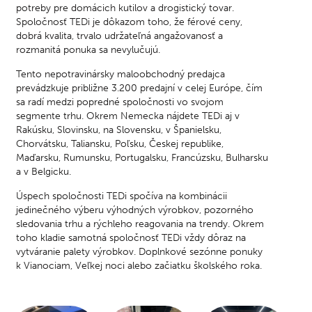
potreby pre domácich kutilov a drogistický tovar.
Spoločnosť TEDi je dôkazom toho, že férové ceny,
dobrá kvalita, trvalo udržateľná angažovanosť a
rozmanitá ponuka sa nevylučujú.
Tento nepotravinársky maloobchodný predajca
prevádzkuje približne 3.200 predajní v celej Európe, čím
sa radí medzi popredné spoločnosti vo svojom
segmente trhu. Okrem Nemecka nájdete TEDi aj v
Rakúsku, Slovinsku, na Slovensku, v Španielsku,
Chorvátsku, Taliansku, Poľsku, Českej republike,
Maďarsku, Rumunsku, Portugalsku, Francúzsku, Bulharsku
a v Belgicku.
Úspech spoločnosti TEDi spočíva na kombinácii
jedinečného výberu výhodných výrobkov, pozorného
sledovania trhu a rýchleho reagovania na trendy. Okrem
toho kladie samotná spoločnosť TEDi vždy dôraz na
vytváranie palety výrobkov. Doplnkové sezónne ponuky
k Vianociam, Veľkej noci alebo začiatku školského roka.