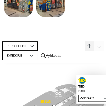
TEDi
Móda
Zobraziť