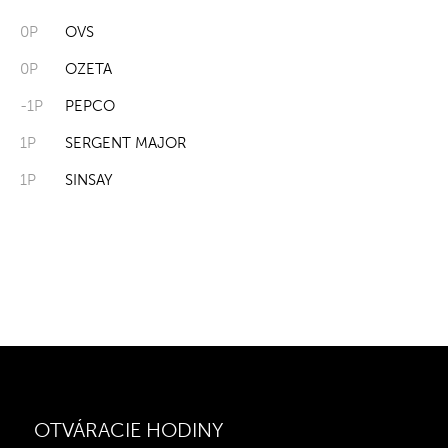
0P
OVS
0P
OZETA
-1P
PEPCO
1P
SERGENT MAJOR
1P
SINSAY
OTVÁRACIE HODINY