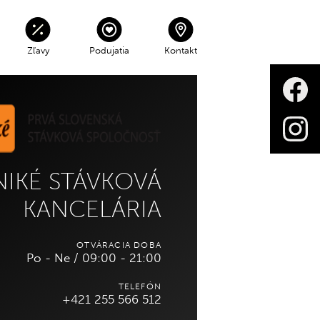
Zľavy
Podujatia
Kontakt
Sobota - Nedeľa
V čase 06:00 - 22:00
zdarma
NIKÉ STÁVKOVÁ
Parkovné mimo prevádzky 3€
každá začatá hodina
KANCELÁRIA
OTVÁRACIA DOBA
KONTAKTY NA SPRÁVU CENTRA
 mimo otváracích hodín, avšak
Po - Ne / 09:00 - 21:00
odová.
TELEFÓN
+421 255 566 512
INFOPULT/INFORMÁCIE