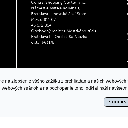
Central Shopping Center, a. s.,
Námestie Mateja Korvína 1,
Bratislava - mestská časť Staré
Mesto 811 07
46 872 884
Obchodný register Mestského súdu
Bratislava III, Oddiel: Sa, Vložka
číslo: 5631/B
e na zlepšenie vášho zážitku z prehliadania našich webových 
h webových stránok a na pochopenie toho, odkiaľ naši návštevní
SÚHLAS