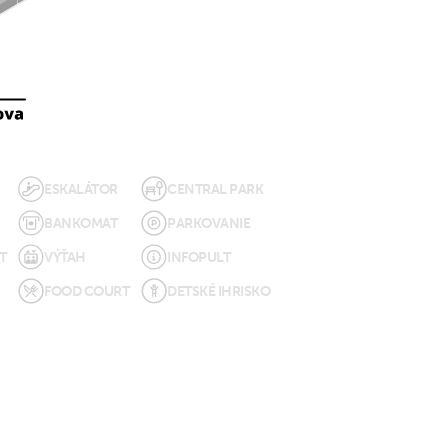
ESKALÁTOR
CENTRAL PARK
BANKOMAT
PARKOVANIE
T
VÝŤAH
INFOPULT
FOOD COURT
DETSKÉ IHRISKO