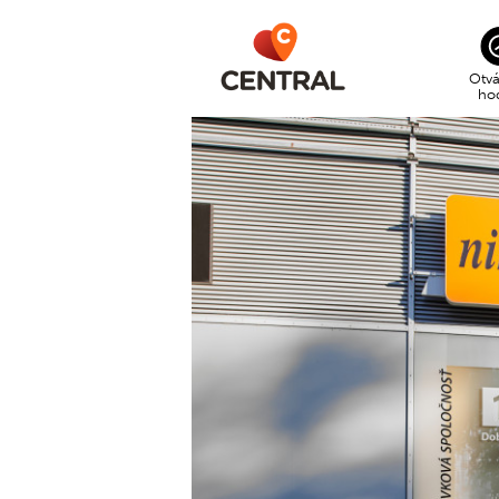
Otvá
ho
CEN
po –
SUP
po –
nede
GOL
po –