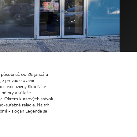
 ne: 8.00 – 22.00
so – ne: 16.00 – 22.00
 ELEKTRODOM
DETSKÝ KÚTIK - TIME OUT
 ne: 9.00 – 21.00
po – ne: 9.00 – 21.00
emné parkovisko je otvorené denne od 06.00 – 22.00h.
 pôsobí už od 29. januára
 je prevádzkovanie
ili exkluzívny Klub Niké
lné hry a súťaže.
ár. Okrem kurzových stávok
no-súťažné relácie. Na trh
rebmi - slogan Legenda sa