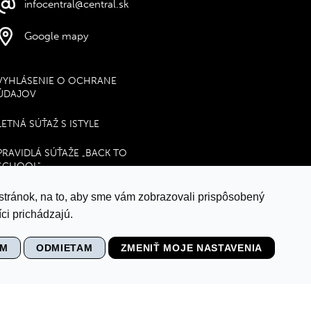
infocentral@central.sk
Google mapy
VYHLÁSENIE O OCHRANE
ÚDAJOV
LETNÁ SÚŤAŽ S ISTYLE
PRAVIDLÁ SÚŤAŽE „BACK TO
SCHOOL"
MULTI
stránok, na to, aby sme vám zobrazovali prispôsobený
ci prichádzajú.
NASTAVENIE COOKIES
ÍM
ODMIETAM
ZMENIŤ MOJE NASTAVENIA
VIDEO MONITORING