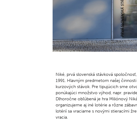
so –
NAY
po –
Podz
Niké, prvá slovenská stávková spoločnosť,
1991. Hlavným predmetom našej činnosti
kurzových stávok. Pre tipujúcich sme otvor
ponúkajúci množstvo výhod, napr. pravide
Dlhoročne obľúbená je hra Miliónový Nik
organizujeme aj iné lotérie a rôzne zábav
lotérií sa vraciame s novými stieracími ž
vracia.