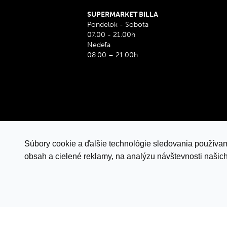
SUPERMARKET BILLA
Pondelok - Sobota
07.00 - 21.00h
Nedeľa
08.00 – 21.00h
Súbory cookie a ďalšie technológie sledovania používam
obsah a cielené reklamy, na analýzu návštevnosti našic