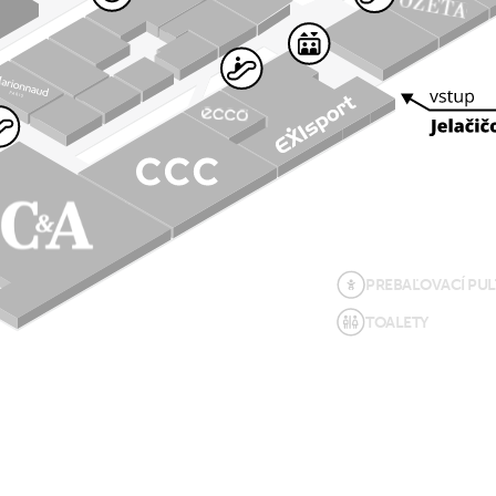
PREBAĽOVACÍ PUL
TOALETY