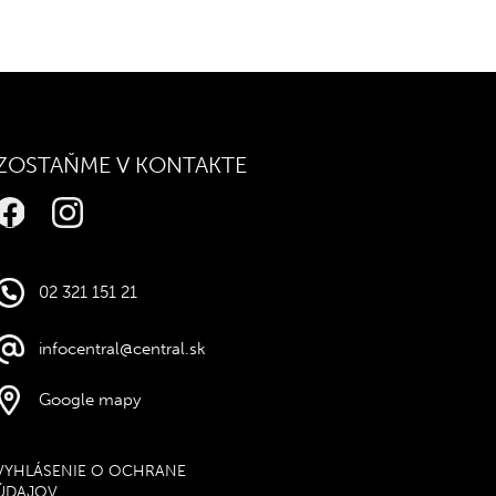
ZOSTAŇME V KONTAKTE
02 321 151 21
infocentral@central.sk
Google mapy
VYHLÁSENIE O OCHRANE
ÚDAJOV