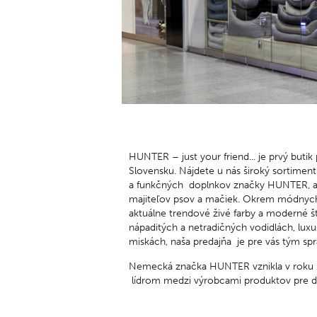
so –
NAY
po –
Podz
HUNTER – just your friend... je prvý buti
Slovensku. Nájdete u nás široký sortiment 
a funkčných doplnkov značky HUNTER, aj
majiteľov psov a mačiek. Okrem módnych
aktuálne trendové živé farby a moderné š
nápaditých a netradičných vodidlách, lux
miskách, naša predajňa je pre vás tým 
Nemecká značka HUNTER vznikla v roku 1
lídrom medzi výrobcami produktov pre d