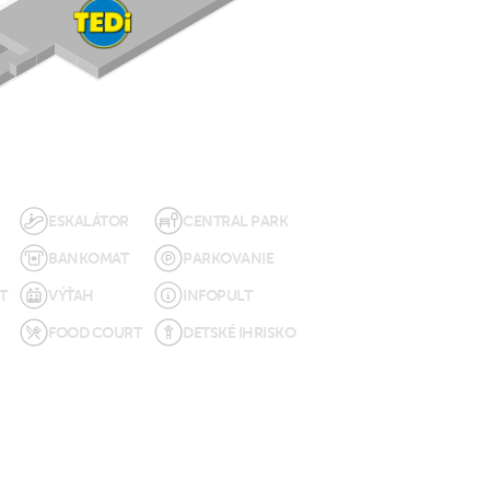
ESKALÁTOR
CENTRAL PARK
BANKOMAT
PARKOVANIE
T
VÝŤAH
INFOPULT
FOOD COURT
DETSKÉ IHRISKO