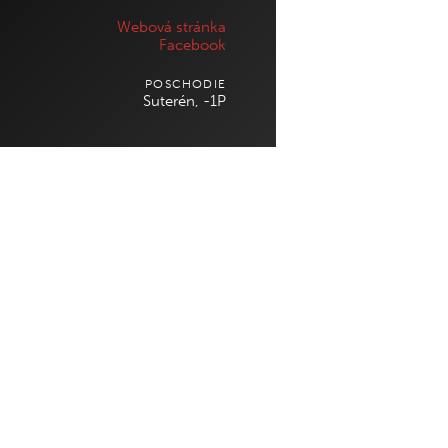
RIADITEĽ
Po – Ne
: 09:00 – 21:00
Webová stránka
NÁKUPNÉHO CENTRA
Facebook
/ PRENÁJMY
02 321 151 21
NÁJOMNÝCH
POSCHODIE
infocentral@central.sk
JEDNOTIEK
Suterén, -1P
Google mapy
Igor Valent
Email:
ivalent@multi.eu
TECHNICKÝ
MARKETING /
DISPEČING
KRÁTKODOBÉ
Tel
:
+421 918 502 353
PRENÁJMY
STRÁŽNA SLUŽBA
Andrea Ostrihon
24/7
Email:
aostrihon@multi.eu
Tel
:
+421 907 937 830
OHLASOVŇA
POŽIAROV
Tel
:
+421 (2) 38 10 10 10