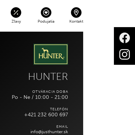
Zľavy
Podujatia
Kontakt
Sobota - Nedeľa
V čase 06:00 - 22:00
zdarma
HUNTER
Parkovné mimo prevádzky 3€
každá začatá hodina
OTVÁRACIA DOBA
Po - Ne / 10:00 - 21:00
KONTAKTY NA SPRÁVU CENTRA
 mimo otváracích hodín, avšak
TELEFÓN
odová.
+421 232 600 697
EMAIL
info@justhunter.sk
INFOPULT/INFORMÁCIE