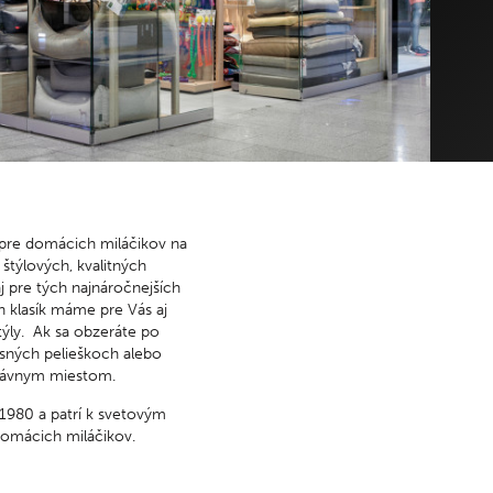
 ne: 8.00 – 22.00
so – ne: 16.00 – 22.00
 ELEKTRODOM
DETSKÝ KÚTIK - TIME OUT
 ne: 9.00 – 21.00
po – ne: 9.00 – 21.00
emné parkovisko je otvorené denne od 06.00 – 22.00h.
k pre domácich miláčikov na
štýlových, kvalitných
 pre tých najnáročnejších
 klasík máme pre Vás aj
týly. Ak sa obzeráte po
usných pelieškoch alebo
správnym miestom.
980 a patrí k svetovým
omácich miláčikov.