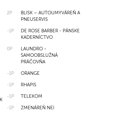
2P
BLISK – AUTOUMYVÁREŇ A
PNEUSERVIS
-1P
DE ROSE BARBER - PÁNSKE
KADERNÍCTVO
0P
LAUNDRO -
SAMOOBSLUŽNÁ
PRÁČOVŇA
-1P
ORANGE
-1P
RHAPIS
-1P
TELEKOM
K
-1P
ZMENÁREŇ NEI