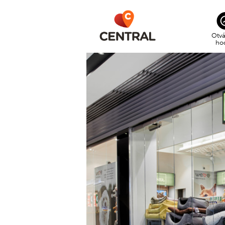
Otvá
ho
CEN
po –
SUP
po –
nede
GOL
po –