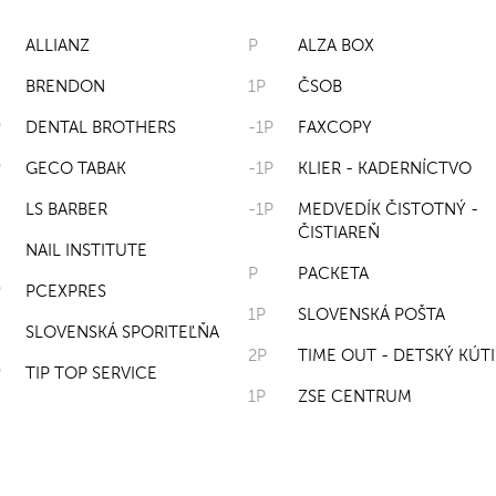
ALLIANZ
P
ALZA BOX
BRENDON
1P
ČSOB
P
DENTAL BROTHERS
-1P
FAXCOPY
P
GECO TABAK
-1P
KLIER - KADERNÍCTVO
LS BARBER
-1P
MEDVEDÍK ČISTOTNÝ -
ČISTIAREŇ
NAIL INSTITUTE
P
PACKETA
P
PCEXPRES
1P
SLOVENSKÁ POŠTA
SLOVENSKÁ SPORITEĽŇA
2P
TIME OUT - DETSKÝ KÚTI
P
TIP TOP SERVICE
1P
ZSE CENTRUM