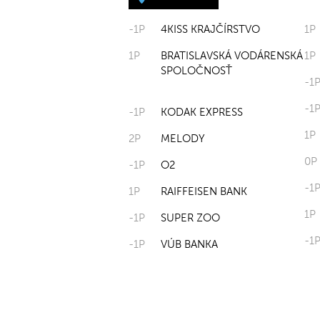
-1P
4KISS KRAJČÍRSTVO
1P
1P
BRATISLAVSKÁ VODÁRENSKÁ
1P
SPOLOČNOSŤ
-1
-1
-1P
KODAK EXPRESS
1P
2P
MELODY
0P
-1P
O2
-1
1P
RAIFFEISEN BANK
1P
-1P
SUPER ZOO
-1
-1P
VÚB BANKA