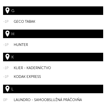
G
-1P
GECO TABAK
H
-1P
HUNTER
K
-1P
KLIER - KADERNÍCTVO
-1P
KODAK EXPRESS
L
0P
LAUNDRO - SAMOOBSLUŽNÁ PRÁČOVŇA