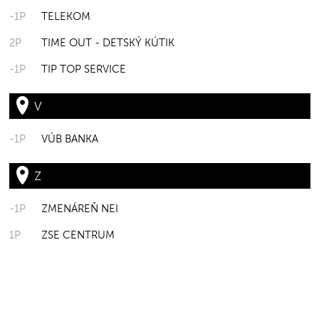
-1P
TELEKOM
2P
TIME OUT - DETSKÝ KÚTIK
-1P
TIP TOP SERVICE
V
-1P
VÚB BANKA
Z
-1P
ZMENÁREŇ NEI
1P
ZSE CENTRUM