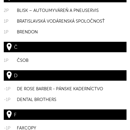
2P
BLISK – AUTOUMYVÁREŇ A PNEUSERVIS
1P
BRATISLAVSKÁ VODÁRENSKÁ SPOLOČNOSŤ
1P
BRENDON
Č
1P
ČSOB
D
-1P
DE ROSE BARBER - PÁNSKE KADERNÍCTVO
-1P
DENTAL BROTHERS
F
-1P
FAXCOPY