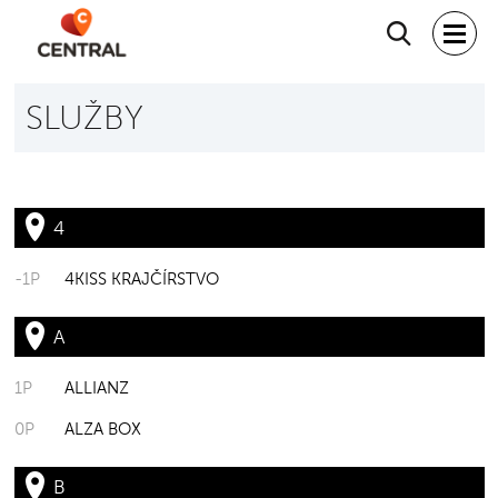
Hľadať
SLUŽBY
4
-1P
4KISS KRAJČÍRSTVO
A
1P
ALLIANZ
0P
ALZA BOX
B