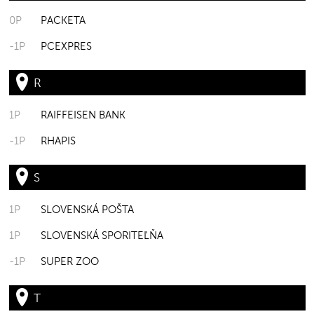
0P
PACKETA
-1P
PCEXPRES
R
1P
RAIFFEISEN BANK
-1P
RHAPIS
S
1P
SLOVENSKÁ POŠTA
1P
SLOVENSKÁ SPORITEĽŇA
-1P
SUPER ZOO
T