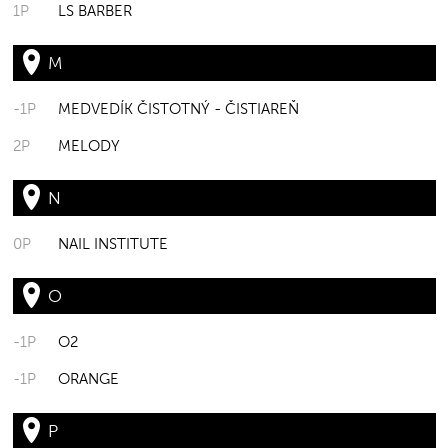
1P
LS BARBER
M
-1P
MEDVEDÍK ČISTOTNÝ - ČISTIAREŇ
2P
MELODY
N
0P
NAIL INSTITUTE
O
-1P
O2
-1P
ORANGE
P