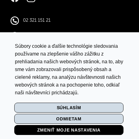
02 321 151 21
infocentral@central.sk
Súbory cookie a ďalšie technológie sledovania
Google mapy
používame na zlepšenie vášho zážitku z
prehliadania našich webových stránok, na to, aby
sme vám zobrazovali prispôsobený obsah a
VYHLÁSENIE O OCHRANE ÚDAJOV
cielené reklamy, na analýzu návštevnosti našich
LETNÁ SÚŤAŽ S ISTYLE
webových stránok a na pochopenie toho, odkiaľ
naši návštevníci prichádzajú.
PRAVIDLÁ SÚŤAŽE „BACK TO SCHOOL"
SÚHLASÍM
MULTI
ODMIETAM
NASTAVENIE COOKIES
ZMENIŤ MOJE NASTAVENIA
VIDEO MONITORING