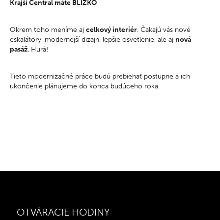
Krajší Central máte BLÍZKO
Okrem toho meníme aj
celkový interiér
. Čakajú vás nové
eskalátory, modernejší dizajn, lepšie osvetlenie, ale aj
nová
pasáž
. Hurá!
Tieto modernizačné práce budú prebiehať postupne a ich
ukončenie plánujeme do konca budúceho roka.
OTVÁRACIE HODINY