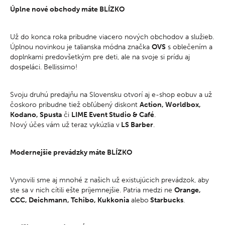
Úplne nové obchody máte BLÍZKO
Už do konca roka pribudne viacero nových obchodov a služieb.
Úplnou novinkou je talianska módna značka
OVS
s oblečením a
doplnkami predovšetkým pre deti, ale na svoje si prídu aj
dospeláci. Bellissimo!
Svoju druhú predajňu na Slovensku otvorí aj e-shop eobuv a už
čoskoro pribudne tiež obľúbený diskont
Action, Worldbox,
Kodano, Spusta
či
LIME Event Studio & Café
.
Nový účes vám už teraz vykúzlia v
LS Barber
.
Modernejšie prevádzky máte BLÍZKO
Vynovili sme aj mnohé z našich už existujúcich prevádzok, aby
ste sa v nich cítili ešte príjemnejšie. Patria medzi ne
Orange,
CCC, Deichmann, Tchibo, Kukkonia
alebo
Starbucks
.