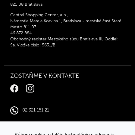
821 08 Bratislava
Central Shopping Center, a. s.,
Námestie Mateja Korvína 1, Bratislava - mestská časť Staré
Mesto 811 07
46 872 884
Obchodný register Mestského súdu Bratislava III, Oddiel:
Sa, Vložka číslo: 5631/B
ZOSTAŇME V KONTAKTE
02 321 151 21
infocentral@central.sk
Súbory cookie a ďalšie technológie sledovania