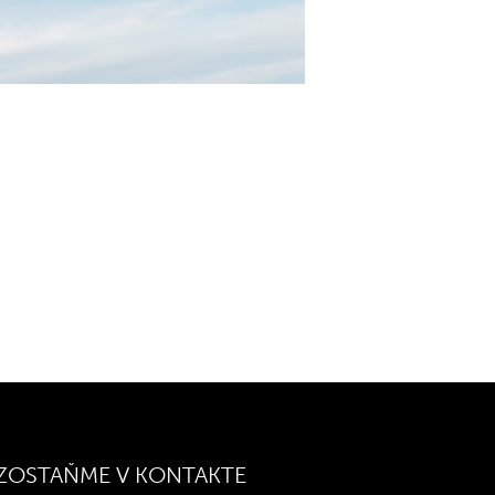
RIADITEĽ
Po – Ne
: 09:00 – 21:00
NÁKUPNÉHO CENTRA
/ PRENÁJMY
02 321 151 21
NÁJOMNÝCH
infocentral@central.sk
JEDNOTIEK
Google mapy
Igor Valent
Email:
ivalent@multi.eu
TECHNICKÝ
MARKETING /
DISPEČING
KRÁTKODOBÉ
Tel
:
+421 918 502 353
PRENÁJMY
STRÁŽNA SLUŽBA
Andrea Ostrihon
24/7
Email:
aostrihon@multi.eu
Tel
:
+421 907 937 830
OHLASOVŇA
POŽIAROV
ZOSTAŇME V KONTAKTE
Tel
:
+421 (2) 38 10 10 10