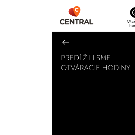
Otvá
ho
PREDĹŽILI SME
OTVÁRACIE HODINY
CEN
po –
SUP
po –
nede
GOL
po –