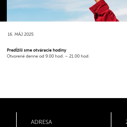
 ne: 8.00 – 22.00
so – ne: 16.00 – 22.00
 ELEKTRODOM
DETSKÝ KÚTIK - TIME OUT
 ne: 9.00 – 21.00
po – ne: 9.00 – 21.00
16. MÁJ 2025
emné parkovisko je otvorené denne od 06.00 – 22.00h.
Predĺžili sme otváracie hodiny
Otvorené denne od 9.00 hod. – 21.00 hod.
ADRESA