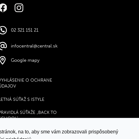
02 321 151 21
infocentral@central.sk
Google mapy
VYHLÁSENIE O OCHRANE
ÚDAJOV
LETNÁ SÚŤAŽ S ISTYLE
PRAVIDLÁ SÚŤAŽE „BACK TO
SCHOOL"
MULTI
stránok, na to, aby sme vám zobrazovali prispôsobený