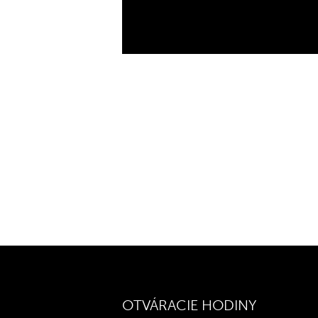
so –
NAY
po –
Podz
OTVÁRACIE HODINY