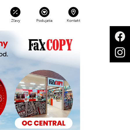
Zľavy
Podujatia
Kontakt
Sobota - Nedeľa
V čase 06:00 - 22:00
zdarma
Parkovné mimo prevádzky 3€
každá začatá hodina
KONTAKTY NA SPRÁVU CENTRA
 mimo otváracích hodín, avšak
odová.
INFOPULT/INFORMÁCIE