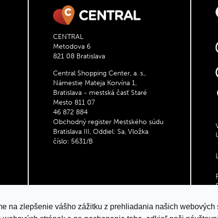
CENTRAL
Metodova 6
821 08 Bratislava
Central Shopping Center, a. s.,
Námestie Mateja Korvína 1,
Bratislava - mestská časť Staré
Mesto 811 07
46 872 884
Obchodný register Mestského súdu
Bratislava III, Oddiel: Sa, Vložka
číslo: 5631/B
e na zlepšenie vášho zážitku z prehliadania našich webových 