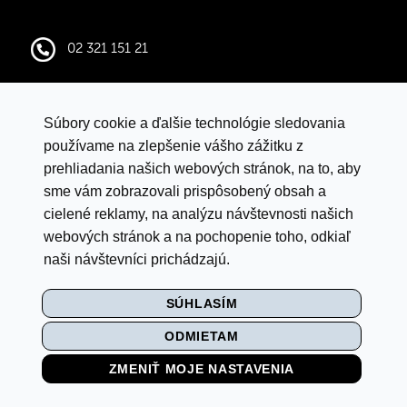
02 321 151 21
infocentral@central.sk
Súbory cookie a ďalšie technológie sledovania
Google mapy
používame na zlepšenie vášho zážitku z
prehliadania našich webových stránok, na to, aby
sme vám zobrazovali prispôsobený obsah a
VYHLÁSENIE O OCHRANE ÚDAJOV
cielené reklamy, na analýzu návštevnosti našich
LETNÁ SÚŤAŽ S ISTYLE
webových stránok a na pochopenie toho, odkiaľ
naši návštevníci prichádzajú.
PRAVIDLÁ SÚŤAŽE „BACK TO SCHOOL"
SÚHLASÍM
MULTI
ODMIETAM
NASTAVENIE COOKIES
ZMENIŤ MOJE NASTAVENIA
VIDEO MONITORING