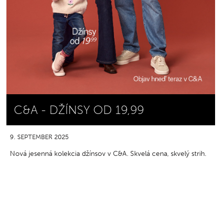
C&A - DŽÍNSY OD 19,99
9. SEPTEMBER 2025
Nová jesenná kolekcia džínsov v C&A. Skvelá cena, skvelý strih.